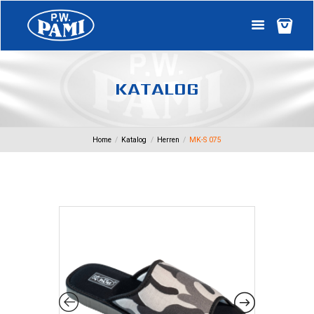
K
A
T
A
L
O
G
Home
Katalog
Herren
MK-S 075