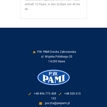
enthält 15 Paare, in den Größen von 40 bis
46.
P.W. PAMI Dorota Zakrzewska
ul. Wojska Polskiego 35
14-200 Iława
+48 896 773 408
+48 505 615
102
poczta@pwpami.pl