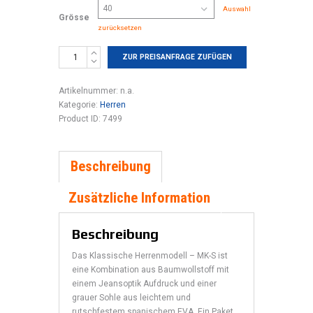
Auswahl
Grösse
zurücksetzen
MK-
ZUR PREISANFRAGE ZUFÜGEN
S
075
Artikelnummer:
n.a.
Menge
Kategorie:
Herren
Product ID:
7499
Beschreibung
Zusätzliche Information
Beschreibung
Das Klassische Herrenmodell – MK-S ist
eine Kombination aus Baumwollstoff mit
einem Jeansoptik Aufdruck und einer
grauer Sohle aus leichtem und
rutschfestem spanischem EVA. Ein Paket