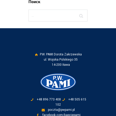
Поиск
P.W. PAMI Dorota Zakrzewska
ul. Wojska Polskiego 35
14-200 Iława
+48 896 773 408
+48 505 615
102
poczta@pwpami.pl
facebook.com/kapciepami