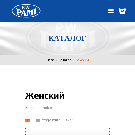
К
А
Т
А
Л
О
Г
Home
Каталог
Женский
Женский
Kapcie damskie
отображение 1–9 из 51