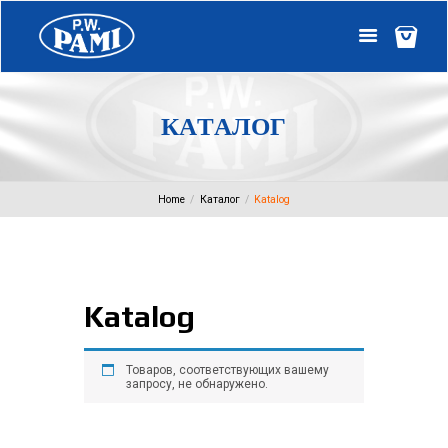
К
А
Т
А
Л
О
Г
Home
Каталог
Katalog
Katalog
Товаров, соответствующих вашему
запросу, не обнаружено.