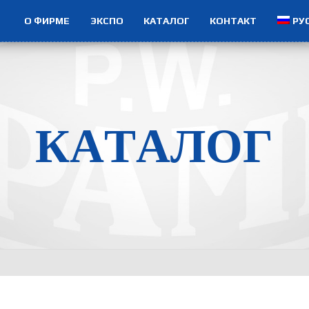
О ФИРМЕ
ЭКСПО
КАТАЛОГ
КОНТАКТ
РУ
К
А
Т
А
Л
О
Г