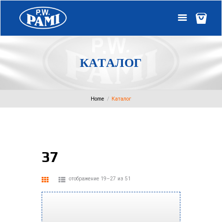
К
А
Т
А
Л
О
Г
Home
Каталог
37
отображение 19–27 из 51