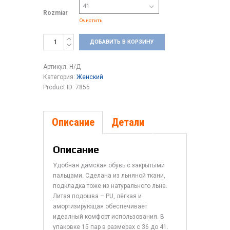
Rozmiar
Очистить
Количество
ДОБАВИТЬ В КОРЗИНУ
TOP-
1
Артикул:
Н/Д
L
Категория:
Женский
026
Product ID:
7855
Описание
Детали
Описание
Удобная дамская обувь с закрытыми
пальцами. Сделана из льняной ткани,
подкладка тоже из натурального льна.
Литая подошва – PU, лёгкая и
амортизирующая обеспечивает
идеалный комфорт использования. В
упаковке 15 пар в размерах с 36 до 41.