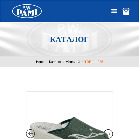
К
А
Т
А
Л
О
Г
Home
Каталог
Женский
TOP-1 L 026