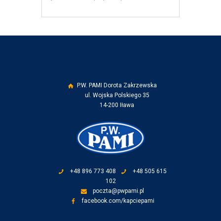
P.W. PAMI Dorota Zakrzewska
ul. Wojska Polskiego 35
14-200 Iława
+48 896 773 408
+48 505 615
102
poczta@pwpami.pl
facebook.com/kapciepami