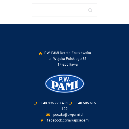
P.W. PAMI Dorota Zakrzewska
ul. Wojska Polskiego 35
14-200 Iława
+48 896 773 408
+48 505 615
102
poczta@pwpami.pl
facebook.com/kapciepami