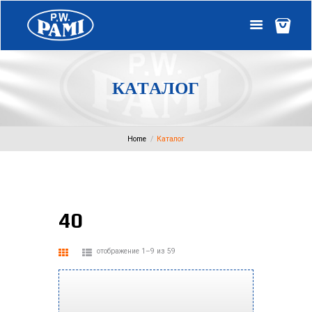
К
А
Т
А
Л
О
Г
Home
Каталог
40
отображение 1–9 из 59