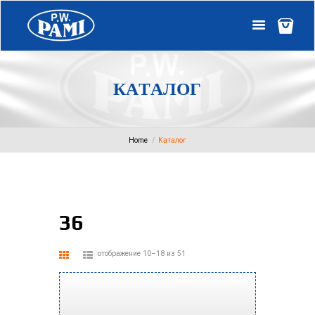
К
А
Т
А
Л
О
Г
Home
Каталог
36
отображение 10–18 из 51